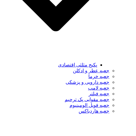
پکیج مثلثی اقتصادی
جعبه عطر و ادکلن
جعبه خرما
جعبه دارویی و پزشکی
جعبه لامپ
جعبه فیلتر
جعبه مقوایی پک ترحیم
جعبه فویل الومینیوم
جعبه هاردباکس