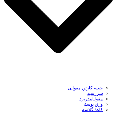
جعبه کارتن مقوایی
سررسید
مقوا ایندربرد
ورق پوستی
کاغذ گلاسه