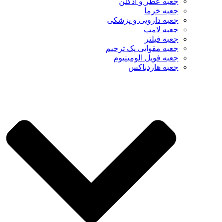
جعبه عطر و ادکلن
جعبه خرما
جعبه دارویی و پزشکی
جعبه لامپ
جعبه فیلتر
جعبه مقوایی پک ترحیم
جعبه فویل الومینیوم
جعبه هاردباکس