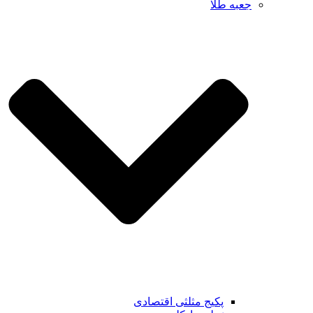
جعبه طلا
پکیج مثلثی اقتصادی