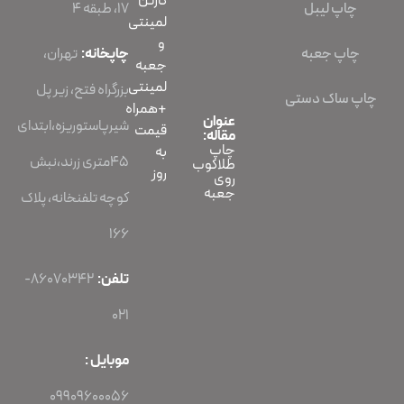
کارتن
۱۷، طبقه ۴
لمینتی
و
چاپخانه:
تهران،
جعبه
لمینتی
بزرگراه فتح، زیر پل
+همراه
عنوان
شیرپاستوریزه،ابتدای
قیمت
مقاله:
چاپ
به
45متری زرند،نبش
طلاکوب
روز
روی
جعبه
کوچه تلفنخانه، پلاک
166
تلفن:
86070342-
021
موبایل :
09909600056