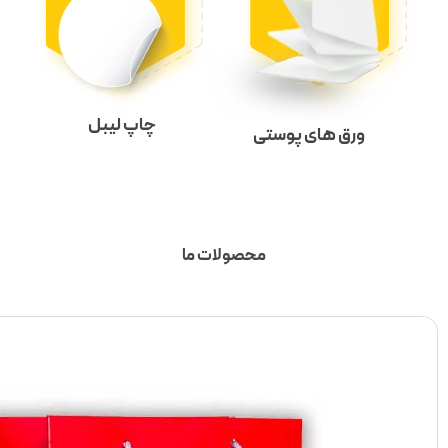
چاپ لیبل
ستی
محصولات ما