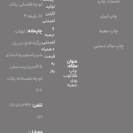
خدمات چاپ
کوچه فلامکی، پلاک
تولید
کارتن
چاپ لیبل
۱۷، طبقه ۴
لمینتی
و
چاپ جعبه
چاپخانه:
تهران،
جعبه
لمینتی
بزرگراه فتح، زیر پل
چاپ ساک دستی
+همراه
شیرپاستوریزه،ابتدای
قیمت
عنوان
به
مقاله:
45متری زرند،نبش
روز
چاپ
طلاکوب
کوچه تلفنخانه، پلاک
روی
جعبه
166
تلفن:
86070342-
021
موبایل :