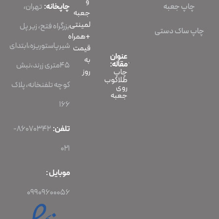
و
چاپ جعبه
چاپخانه:
تهران،
جعبه
لمینتی
بزرگراه فتح، زیر پل
چاپ ساک دستی
+همراه
شیرپاستوریزه،ابتدای
قیمت
عنوان
به
مقاله:
45متری زرند،نبش
روز
چاپ
طلاکوب
کوچه تلفنخانه، پلاک
روی
جعبه
166
تلفن:
86070342-
021
موبایل :
09909600056