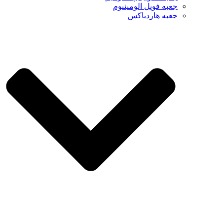
جعبه فویل الومینیوم
جعبه هاردباکس