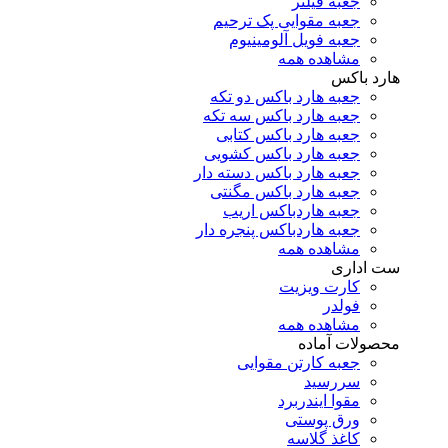
جعبه فیلتر
جعبه مقوایی پک ترحیم
جعبه فویل آلومینیوم
مشاهده همه
هارد باکس
جعبه هارد باکس دو تکه
جعبه هارد باکس سه تکه
جعبه هارد باکس کتابی
جعبه هارد باکس کشویی
جعبه هارد باکس دسته دار
جعبه هارد باکس مگنتی
جعبه هاردباکس اریب
جعبه هاردباکس پنجره دار
مشاهده همه
ست اداری
کارت ویزیت
فولدر
مشاهده همه
محصولات آماده
جعبه کارتن مقوایی
سررسید
مقوا ایندربرد
ورق پوستی
کاغذ گلاسه