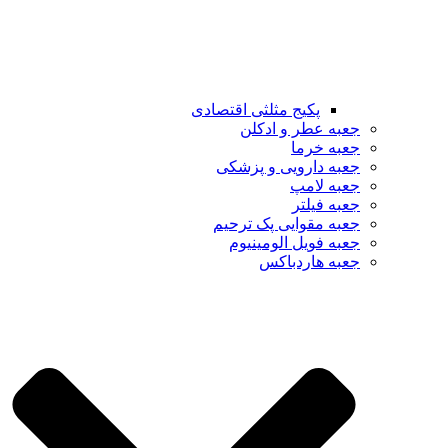
پکیج مثلثی اقتصادی
جعبه عطر و ادکلن
جعبه خرما
جعبه دارویی و پزشکی
جعبه لامپ
جعبه فیلتر
جعبه مقوایی پک ترحیم
جعبه فویل الومینیوم
جعبه هاردباکس