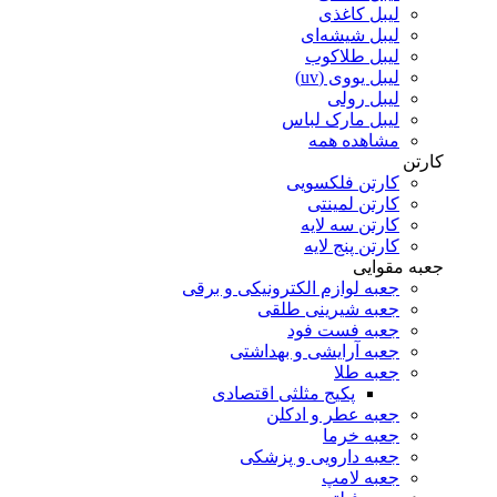
لیبل کاغذی
لیبل شیشه‌ای
لیبل طلاکوب
لیبل یووی (uv)
لیبل رولی
لیبل مارک لباس
مشاهده همه
کارتن
کارتن فلکسویی
کارتن لمینتی
کارتن سه لایه
کارتن پنج لایه
جعبه مقوایی
جعبه لوازم الکترونیکی و برقی
جعبه شیرینی طلقی
جعبه فست فود
جعبه آرایشی و بهداشتی
جعبه طلا
پکیج مثلثی اقتصادی
جعبه عطر و ادکلن
جعبه خرما
جعبه دارویی و پزشکی
جعبه لامپ