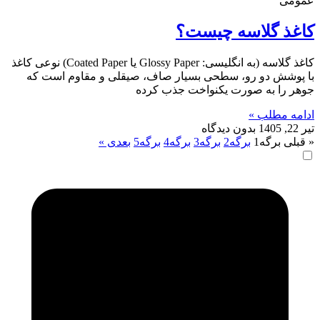
عمومی
کاغذ گلاسه چیست؟
کاغذ گلاسه (به انگلیسی: Glossy Paper یا Coated Paper) نوعی کاغذ
با پوشش دو رو، سطحی بسیار صاف، صیقلی و مقاوم است که
جوهر را به صورت یکنواخت جذب کرده
ادامه مطلب »
تیر 22, 1405
بدون دیدگاه
« قبلی
برگه
1
برگه
2
برگه
3
برگه
4
برگه
5
بعدی »