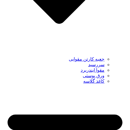
جعبه کارتن مقوایی
سررسید
مقوا ایندربرد
ورق پوستی
کاغذ گلاسه