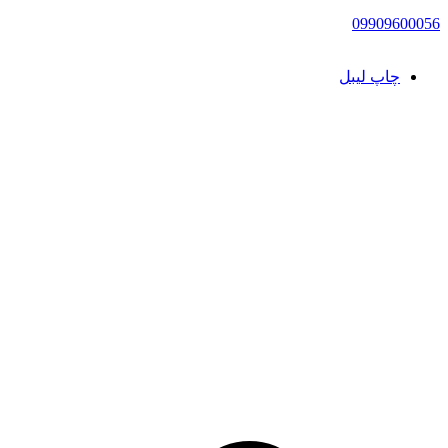
09909600056
چاپ لیبل