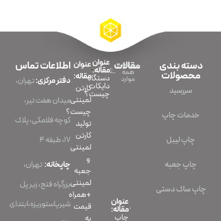
عنوان
دسته بندی
مقالات
عنوان
اطلاعات تماس
مشاهده
مقاله:
همه
محصولات
مقاله:
دستگاه
موارد
دفتر مرکزی:
تهران،
دایکات
کارتن
سررسید
چیست؟
لمینتی
میدان هفت تیر،
چیست؟
خدمات چاپ
کوچه فلامکی، پلاک
تولید
کارتن
چاپ لیبل
۱۷، طبقه ۴
لمینتی
و
چاپ جعبه
چاپخانه:
تهران،
جعبه
لمینتی
بزرگراه فتح، زیر پل
چاپ ساک دستی
+همراه
عنوان
شیرپاستوریزه،ابتدای
قیمت
مقاله:
چاپ
به