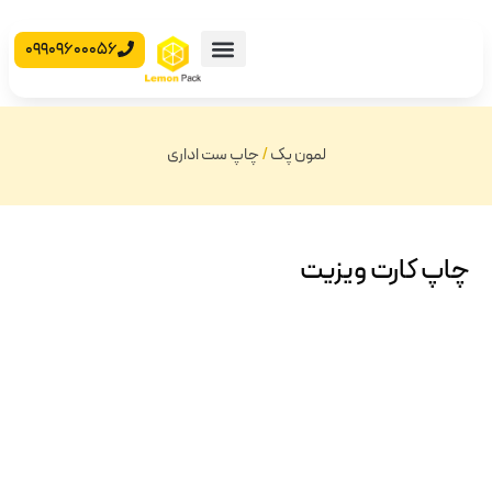
09909600056
محصولات آماده
جعبه مقوایی
لمون پک
/
چاپ ست اداری
چاپ کارت ویزیت