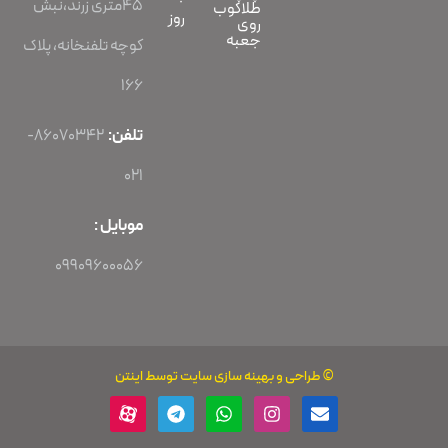
45متری زرند،نبش
طلاکوب
روز
روی
جعبه
کوچه تلفنخانه، پلاک
166
تلفن:
86070342-
021
موبایل :
09909600056
©
طراحی
و
بهینه سازی سایت
توسط اینتن