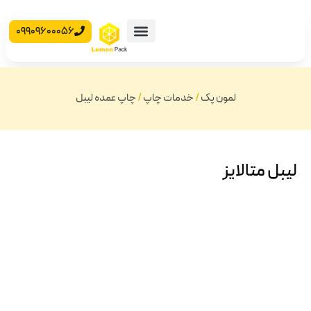
09909600056
محصولات آماده
جعبه مقوایی
لمون پک
/
خدمات چاپ
/
چاپ عمده لیبل
لیبل متالایز