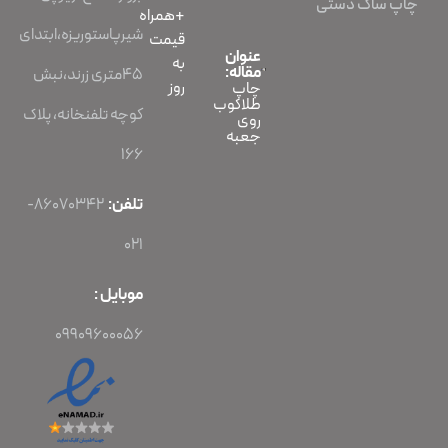
چاپ ساک دستی
+همراه
شیرپاستوریزه،ابتدای
قیمت
عنوان
به
مقاله:
45متری زرند،نبش
روز
چاپ
طلاکوب
کوچه تلفنخانه، پلاک
روی
جعبه
166
تلفن:
86070342-
021
موبایل :
09909600056