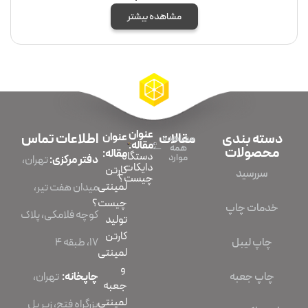
مشاهده بیشتر
عنوان
دسته بندی
مقالات
عنوان
اطلاعات تماس
مشاهده
مقاله:
همه
محصولات
مقاله:
دستگاه
موارد
دفتر مرکزی:
تهران،
دایکات
کارتن
سررسید
چیست؟
لمینتی
میدان هفت تیر،
چیست؟
خدمات چاپ
کوچه فلامکی، پلاک
تولید
کارتن
چاپ لیبل
۱۷، طبقه ۴
لمینتی
و
چاپ جعبه
چاپخانه:
تهران،
جعبه
لمینتی
بزرگراه فتح، زیر پل