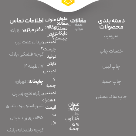
عنوان
قالات
عنوان
اطلاعات تماس
شاهده
مقاله:
همه
مقاله:
دستگاه
موارد
دفتر مرکزی:
تهران،
دایکات
کارتن
چیست؟
لمینتی
میدان هفت تیر،
چیست؟
کوچه فلامکی، پلاک
تولید
کارتن
۱۷، طبقه ۴
لمینتی
و
چاپخانه:
تهران،
جعبه
لمینتی
بزرگراه فتح، زیر پل
+همراه
عنوان
شیرپاستوریزه،ابتدای
قیمت
مقاله:
چاپ
به
45متری زرند،نبش
طلاکوب
روز
روی
جعبه
کوچه تلفنخانه، پلاک