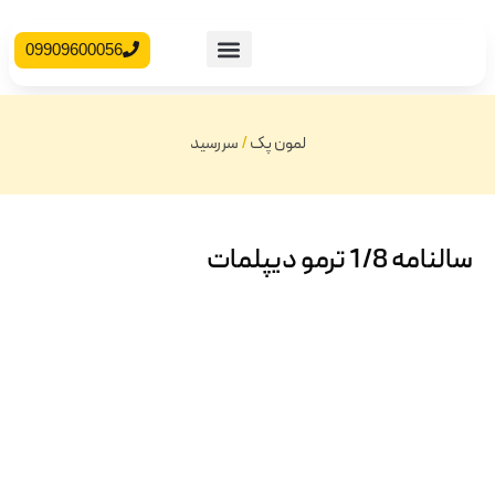
09909600056
محصولات آماده
جعبه مقوایی
لمون پک
/
سررسید