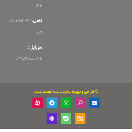
166
تلفن:
86070342-
021
موبایل :
09909600056
بهینه سازی سایت
توسط اینتن