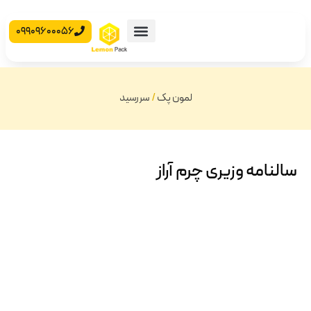
09909600056
محصولات آماده
جعبه مقوایی
لمون پک
/
سررسید
 آراز