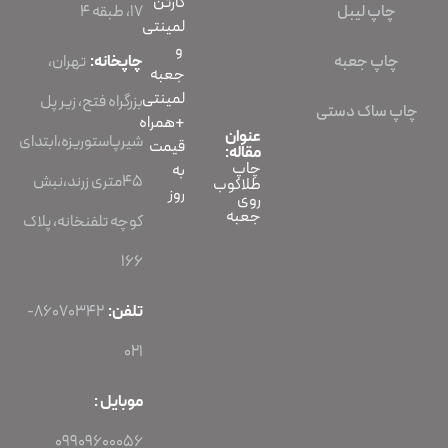
کارتن
۱۷، طبقه ۴
لمینتی
و
چاپخانه:
تهران،
جعبه
لمینتی
بزرگراه فتح، زیر پل
+همراه
عنوان
شیرپاستوریزه،ابتدای
قیمت
مقاله:
چاپ
به
45متری زرند،نبش
طلاکوب
روز
روی
جعبه
کوچه تلفنخانه، پلاک
166
تلفن:
86070342-
021
موبایل :
09909600056