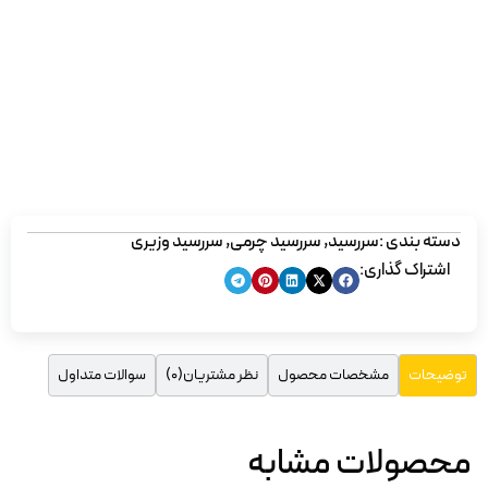
سید چرمی
,
سررسید وزیری
ول
نظر مشتریان(0)
سوالات متداول
ابه