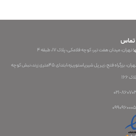
 تماس
:
تهران، میدان هفت تیر، کوچه فلامکی، پلاک ۱۷، طبقه ۴
تهران، بزرگراه فتح، زیر پل شیرپاستوریزه،ابتدای 45متری زرند،نبش کوچه
ک 166
099096000