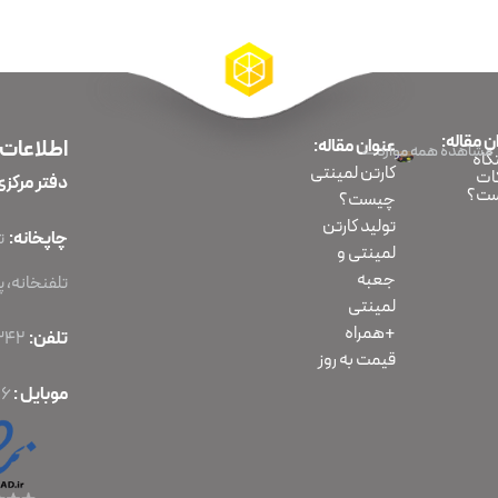
ن مقاله:
عنوان مقاله:
اطلاعات
مشاهده همه موارد
اه
کارتن لمینتی
ات
دفتر مرکزی
ت؟
چیست؟
تولید کارتن
چاپخانه:
لمینتی و
جعبه
تلفنخانه، پلا
لمینتی
+همراه
تلفن:
86070342-021
قیمت به روز
موبایل :
56