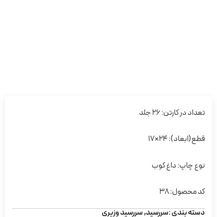
تعداد در کارتن: 26 جلد
قطع(ابعاد): 24×17
نوع چاپ: داغ کوب
کد محصول: 38
دسته بندی :
سررسید
,
سررسید وزیری