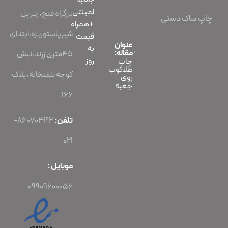
جعبه
لمینتی
بزرگراه فتح، زیر پل
چاپ ساک دستی
+همراه
شیرپاستوریزه،ابتدای
قیمت
عنوان
به
مقاله:
45متری زرند،نبش
روز
چاپ
طلاکوب
کوچه تلفنخانه، پلاک
روی
جعبه
166
تلفن:
86070342-
021
موبایل :
09909600056