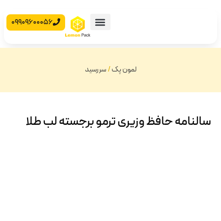
09909600056
محصولات آماده
جعبه مقوایی
لمون پک
/
سررسید
سالنامه حافظ وزیری ترمو برجسته لب طلا