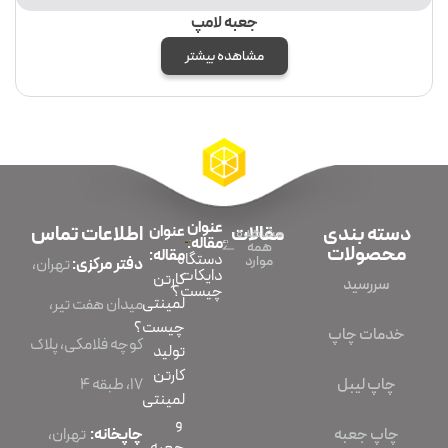
جعبه لامپ
مشاهده بیشتر
عنوان
دسته بندی
مقالات
عنوان
اطلاعات تماس
مشاهده
مقاله:
همه
محصولات
مقاله:
دستگاه
موارد
دفتر مرکزی:
تهران،
دایکات
کارتن
سررسید
چیست؟
لمینتی
میدان هفت تیر،
چیست؟
خدمات چاپ
کوچه فلامکی، پلاک
تولید
کارتن
چاپ لیبل
۱۷، طبقه ۴
لمینتی
و
چاپ جعبه
چاپخانه:
تهران،