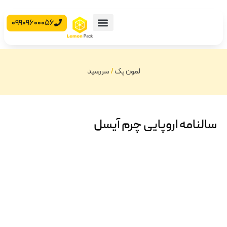
09909600056
محصولات آماده
جعبه مقوایی
لمون پک
/
سررسید
سالنامه اروپایی چرم آیسل