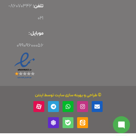
تلفن:
86070342-
021
موبایل :
09909600056
©
طراحی
و
بهینه سازی سایت
توسط اینتن