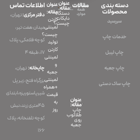
عنوان
دسته بندی
مقالات
عنوان
اطلاعات تماس
مشاهده
مقاله:
همه
محصولات
مقاله:
دستگاه
موارد
دفتر مرکزی:
تهران،
دایکات
کارتن
سررسید
چیست؟
لمینتی
میدان هفت تیر،
چیست؟
خدمات چاپ
کوچه فلامکی، پلاک
تولید
کارتن
چاپ لیبل
۱۷، طبقه ۴
لمینتی
و
چاپ جعبه
چاپخانه:
تهران،
جعبه
لمینتی
بزرگراه فتح، زیر پل
چاپ ساک دستی
+همراه
شیرپاستوریزه،ابتدای
قیمت
عنوان
به
مقاله:
45متری زرند،نبش
روز
چاپ
طلاکوب
کوچه تلفنخانه، پلاک
روی
جعبه
166