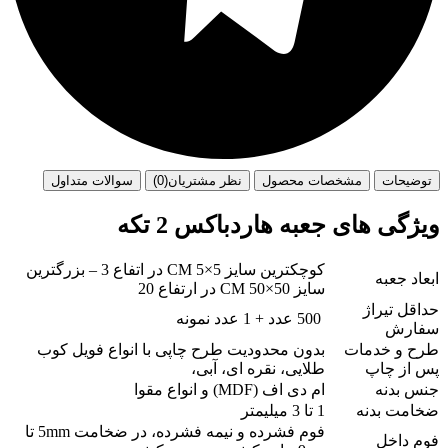
توضیحات
مشخصات محصول
نظر مشتریان(0)
سوالات متداول
ویژگی های جعبه هاردباکس 2 تکه
کوچکترین سایز 5×5 CM در اتفاع 3 – بزرگترین
ابعاد جعبه
سایز 50×50 CM در ارتفاع 20
حداقل تیراژ
500 عدد + 1 عدد نمونه
سفارش
طرح و خدمات
بدون محدودیت طرح چاپی با انواع فویل کوب
پس از چاپ
طلایی، نقره ای، آبی،
جنس بدنه
ام دی اف (MDF) و انواع مقوا
ضخامت بدنه
1 تا 3 میلیمتر
فوم فشرده و نیمه فشرده، در ضخامت 5mm تا
فوم داخل