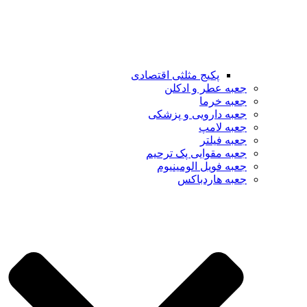
پکیج مثلثی اقتصادی
جعبه عطر و ادکلن
جعبه خرما
جعبه دارویی و پزشکی
جعبه لامپ
جعبه فیلتر
جعبه مقوایی پک ترحیم
جعبه فویل الومینیوم
جعبه هاردباکس