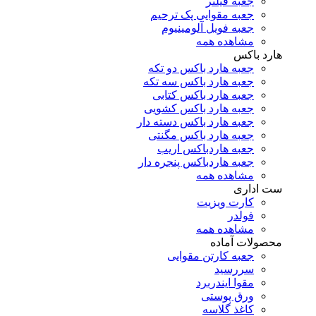
جعبه فیلتر
جعبه مقوایی پک ترحیم
جعبه فویل آلومینیوم
مشاهده همه
هارد باکس
جعبه هارد باکس دو تکه
جعبه هارد باکس سه تکه
جعبه هارد باکس کتابی
جعبه هارد باکس کشویی
جعبه هارد باکس دسته دار
جعبه هارد باکس مگنتی
جعبه هاردباکس اریب
جعبه هاردباکس پنجره دار
مشاهده همه
ست اداری
کارت ویزیت
فولدر
مشاهده همه
محصولات آماده
جعبه کارتن مقوایی
سررسید
مقوا ایندربرد
ورق پوستی
کاغذ گلاسه