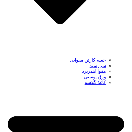
جعبه کارتن مقوایی
سررسید
مقوا ایندربرد
ورق پوستی
کاغذ گلاسه