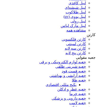
لیبل کاغذی
لیبل شیشه‌ای
لیبل طلاکوب
لیبل یووی (uv)
لیبل رولی
لیبل مارک لباس
مشاهده همه
کارتن
کارتن فلکسویی
کارتن لمینتی
کارتن سه لایه
کارتن پنج لایه
جعبه مقوایی
جعبه لوازم الکترونیکی و برقی
جعبه شیرینی طلقی
جعبه فست فود
جعبه آرایشی و بهداشتی
جعبه طلا
پکیج مثلثی اقتصادی
جعبه عطر و ادکلن
جعبه خرما
جعبه دارویی و پزشکی
جعبه لامپ