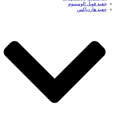
جعبه فویل الومینیوم
جعبه هاردباکس