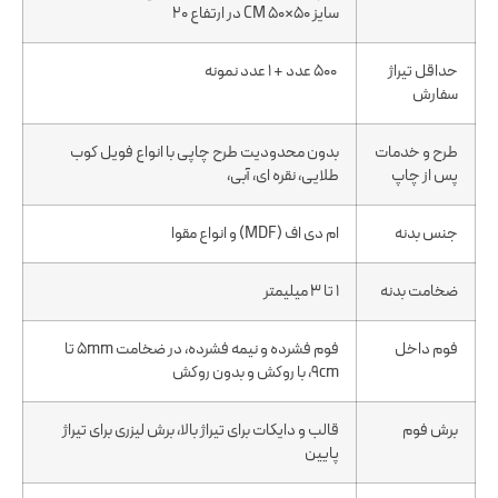
سایز 50×50 CM در ارتفاع 20
حداقل تیراژ
500 عدد + 1 عدد نمونه
سفارش
طرح و خدمات
بدون محدودیت طرح چاپی با انواع فویل کوب
پس از چاپ
طلایی، نقره ای، آبی،
جنس بدنه
ام دی اف (MDF) و انواع مقوا
ضخامت بدنه
1 تا 3 میلیمتر
فوم داخل
فوم فشرده و نیمه فشرده، در ضخامت 5mm تا
9cm، با روکش و بدون روکش
برش فوم
قالب و دایکات برای تیراژ بالا، برش لیزری برای تیراژ
پایین