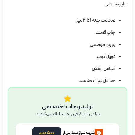
سایز سفارشی
ضخامت بدنه 1 تا 3 میل
چاپ افست
یووی موضعی
فویل کوب
امباس روکش
حداقل تیراژ 500 عدد
تولید و چاپ اختصاصی
طراحی، لیتوگرافی و چاپ با بالاترین کیفیت
500 عدد
شروع تیراژ سفارش از: