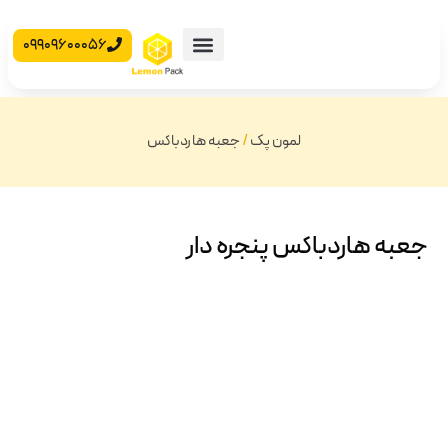
09909600056
محصولات آماده
جعبه مقوایی
لمون پک
/
جعبه هاردباکس
جعبه هاردباکس پنجره دار