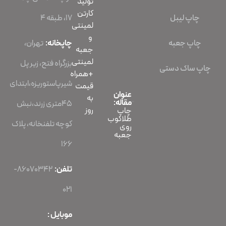
تولید
کارتن
چاپ لیبل
۱۷، طبقه ۴
لمینتی
و
چاپ جعبه
چاپخانه:
تهران،
جعبه
لمینتی
بزرگراه فتح، زیر پل
چاپ ساک دستی
+همراه
شیرپاستوریزه،ابتدای
قیمت
عنوان
به
مقاله:
45متری زرند،نبش
روز
چاپ
طلاکوب
کوچه تلفنخانه، پلاک
روی
جعبه
166
تلفن:
86070342-
021
موبایل :