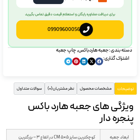
برای دریافت مشاوره رایگان و استعلام قیمت دقیق تماس بگیرید
09909600056
دسته بندی :
جعبه هاردباکس
,
چاپ جعبه
اشتراک گذاری:
مشخصات محصول
نظر مشتریان(0)
سوالات متداول
توضیحات
ویژگی های جعبه هارد باکس
پنجره دار
ابعاد جعبه
کوچکترین سایز 5×5 CM در اتفاع 3 – بزرگترین