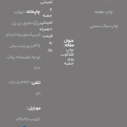
لمینتی
و
چاپ جعبه
چاپخانه:
تهران،
جعبه
لمینتی
بزرگراه فتح، زیر پل
چاپ ساک دستی
+همراه
شیرپاستوریزه،ابتدای
قیمت
عنوان
به
مقاله:
45متری زرند،نبش
روز
چاپ
طلاکوب
کوچه تلفنخانه، پلاک
روی
جعبه
166
تلفن:
86070342-
021
موبایل :
09909600056