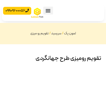
09909600056
محصولات آماده
جعبه مقوایی
لمون پک
/
سررسید
/
تقویم رو میزی
تقویم رومیزی طرح جهانگردی