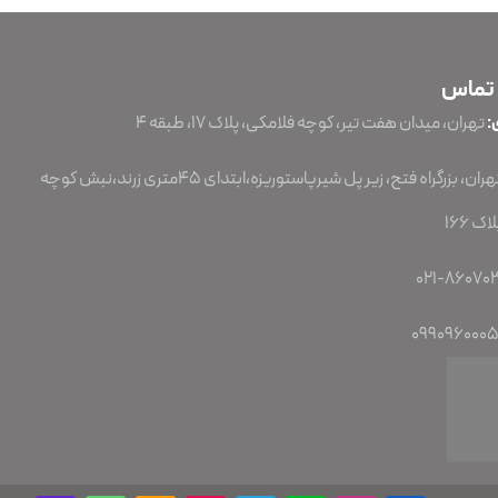
 تماس
:
تهران، میدان هفت تیر، کوچه فلامکی، پلاک ۱۷، طبقه ۴
تهران، بزرگراه فتح، زیر پل شیرپاستوریزه،ابتدای 45متری زرند،نبش کوچه
ک 166
099096000