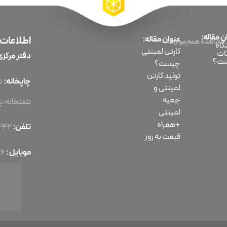
ن مقاله:
عنوان مقاله:
اطلاعات
مشاهده همه موارد
اه
کارتن لمینتی
ات
دفتر مرکزی
ت؟
چیست؟
تولید کارتن
چاپخانه:
لمینتی و
جعبه
تلفنخانه، پلا
لمینتی
+همراه
تلفن:
86070342-021
قیمت به روز
موبایل :
56