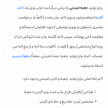
برای تولید
جعبه لمینتی
به بیانی دیگر ابتدا چاپ روی یک
کاغذ
گلاسه
انجام میشود و روی کاغذ چاپ شده را گاهاً به درخواست
مشتری با سلفون و یووی موضعی (جهت افزایش استحکام و
مقاومت) می پوشاند. سپس کاغذ گلاسه چاپ شده (روکش دار) را
روی انواع مختلفی از ورق E فلوت، C فلوت، سه لایه و یا پنج لایه می
چسباند. البته برای تولید جعبه عمده لمینتی بعضاً از
مقوا ایندربرد
استفاده میشود.
9 مرحله اصلی برای تولید جعبه و کارتن لمینتی وجود دارد:
طراحی گرافیکی طرح چاپ شده روی کارتن یا جعبه
مشخص کردن خط تیغ و خط تای کارتن