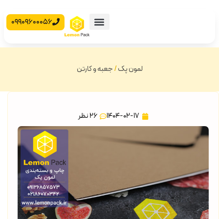
09909600056
محصولات آماده
جعبه مقوایی
لمون پک
/
جعبه و کارتن
1404-02-17
26 نظر