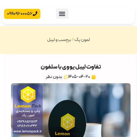
09909600056
محصولات آماده
جعبه مقوایی
لمون پک
/
برچسب و لیبل
تفاوت لیبل یووی با سلفون
1405-04-20
بدون نظر