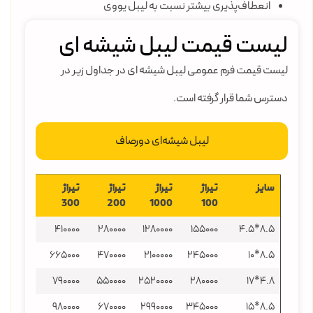
انعطاف‌پذیری بیشتر نسبت به لیبل یووی
لیست قیمت لیبل شیشه ای
لیست قیمت فرم عمومی لیبل شیشه ای در جداول زیر در
دسترس شما قرار گرفته است.
لیبل شیشه‌ای دورصاف
سایز
تیراژ
تیراژ
تیراژ
تیراژ
تیراژ 500
300
200
1000
100
665000
410000
280000
1280000
155000
۸.۵*۴.5
1080000
665000
470000
2100000
245000
۸.۵*10
1280000
790000
550000
2520000
280000
۴.۸*۱۷
1580000
980000
670000
2990000
345000
۸.۵*15