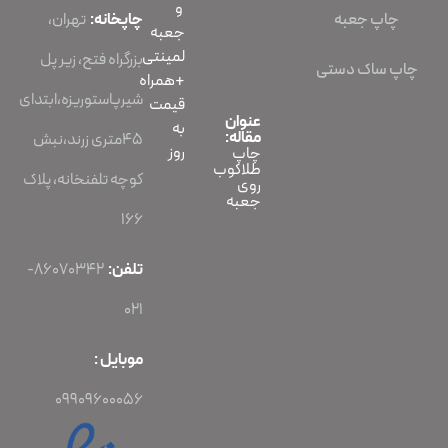
و
چاپ جعبه
چاپخانه:
تهران،
جعبه
لمینتی
بزرگراه فتح، زیر پل
چاپ ساک دستی
+همراه
شیرپاستوریزه،ابتدای
قیمت
عنوان
به
مقاله:
45متری زرند،نبش
روز
چاپ
طلاکوب
کوچه تلفنخانه، پلاک
روی
جعبه
166
تلفن:
86070342-
021
موبایل :
09909600056