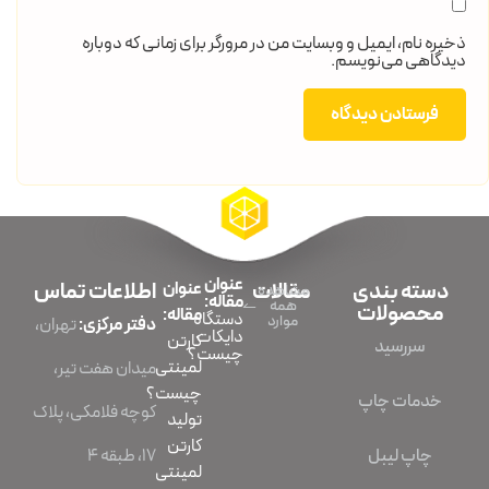
ذخیره نام، ایمیل و وبسایت من در مرورگر برای زمانی که دوباره
دیدگاهی می‌نویسم.
عنوان
دسته بندی
مقالات
عنوان
اطلاعات تماس
مشاهده
مقاله:
همه
محصولات
مقاله:
دستگاه
موارد
دفتر مرکزی:
تهران،
دایکات
کارتن
سررسید
چیست؟
لمینتی
میدان هفت تیر،
چیست؟
خدمات چاپ
کوچه فلامکی، پلاک
تولید
کارتن
چاپ لیبل
۱۷، طبقه ۴
لمینتی