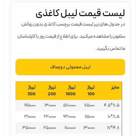
لیست قیمت لیبل کاغذی
در جدول های زیر لیست قیمت برچسب کاغذی بدون روکش
سلفون را مشاهده میکنید. برای اطلاع از قیمت روز با کارشناسان
ما تماس بگیرید.
لیبل معمولی دورصاف
سایز
تیراژ
تیراژ
تیراژ
تیراژ
تیراژ
500
300
200
1000
100
31000
195000
130000
570000
75000
۸.۵*۴.5
470000
310000
220000
930000
115000
۸.۵*10
570000
350000
250000
1100000
130000
۴.۸*۱۷