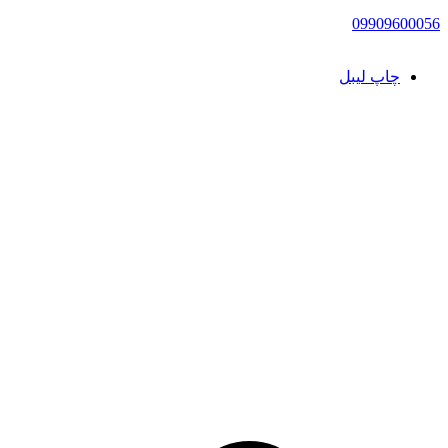
09909600056
چاپ لیبل