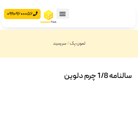
09909600056
محصولات آماده
جعبه مقوایی
لمون پک
/
سررسید
سالنامه 1/8 چرم دلوین