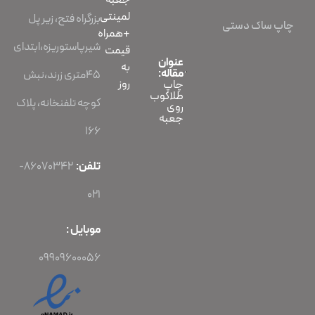
جعبه
لمینتی
بزرگراه فتح، زیر پل
چاپ ساک دستی
+همراه
شیرپاستوریزه،ابتدای
قیمت
عنوان
به
مقاله:
45متری زرند،نبش
روز
چاپ
طلاکوب
کوچه تلفنخانه، پلاک
روی
جعبه
166
تلفن:
86070342-
021
موبایل :
09909600056