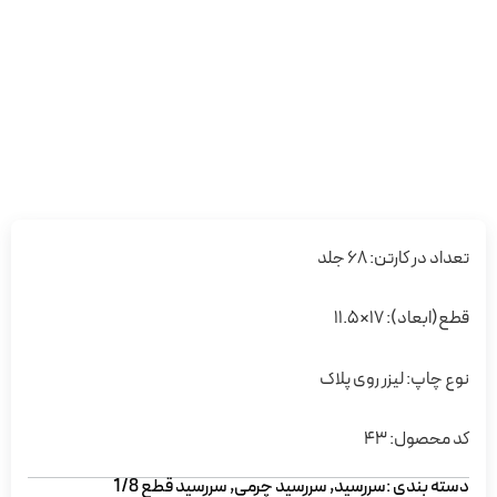
تعداد در کارتن: 68 جلد
قطع(ابعاد): 17×11.5
نوع چاپ: لیزر روی پلاک
کد محصول: 43
دسته بندی :
سررسید
,
سررسید چرمی
,
سررسید قطع 1/8