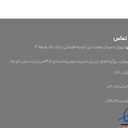
 تماس
:
تهران، میدان هفت تیر، کوچه فلامکی، پلاک ۱۷، طبقه ۴
تهران، بزرگراه فتح، زیر پل شیرپاستوریزه،ابتدای 45متری زرند،نبش کوچه
ک 166
099096000