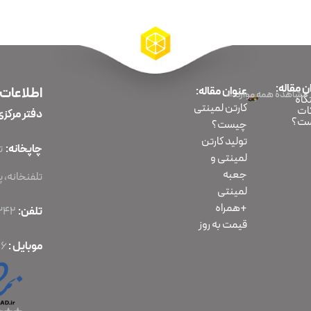
ن مقاله:
عنوان مقاله:
اطلاعات
مشاهده همه موارد
اه
کارتن لمینتی
ات
دفتر مرکزی
ت؟
چیست؟
تولید کارتن
چاپخانه:
لمینتی و
جعبه
تلفنخانه، پلا
لمینتی
+همراه
تلفن:
86070342-021
قیمت به روز
موبایل :
56