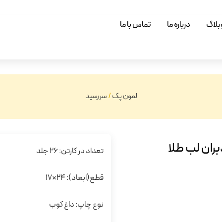
بلاگ
درباره ما
تماس با ما
لمون پک
/
سررسید
ران لب طلا
تعداد در کارتن: 26 جلد
قطع(ابعاد): 24×17
نوع چاپ: داغ کوب