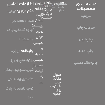
عنوان
دسته بندی
مقالات
عنوان
اطلاعات تماس
مشاهده
مقاله:
همه
محصولات
مقاله:
دستگاه
موارد
دفتر مرکزی:
تهران،
دایکات
کارتن
سررسید
چیست؟
لمینتی
میدان هفت تیر،
چیست؟
خدمات چاپ
کوچه فلامکی، پلاک
تولید
کارتن
چاپ لیبل
۱۷، طبقه ۴
لمینتی
و
چاپ جعبه
چاپخانه:
تهران،
جعبه
لمینتی
بزرگراه فتح، زیر پل
چاپ ساک دستی
+همراه
شیرپاستوریزه،ابتدای
قیمت
عنوان
به
مقاله:
45متری زرند،نبش
روز
چاپ
طلاکوب
کوچه تلفنخانه، پلاک
روی
جعبه
166