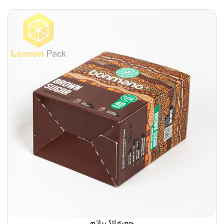
جعبه لاک باتم