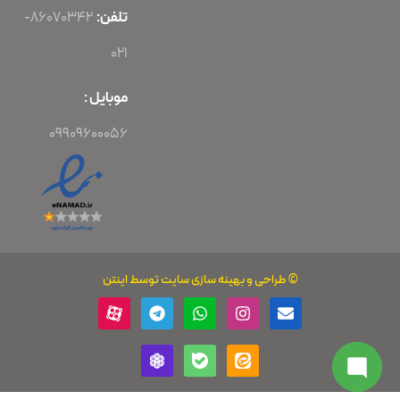
تلفن:
86070342-
021
موبایل :
09909600056
©
طراحی
و
بهینه سازی سایت
توسط اینتن