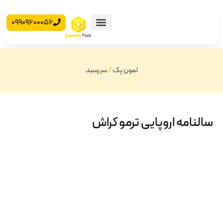
09909600056
محصولات آماده
جعبه مقوایی
لمون پک
/
سررسید
سالنامه اروپایی ترمو کراش