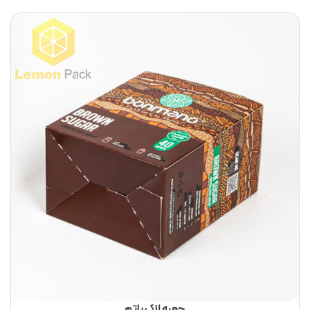
جعبه لاک باتم