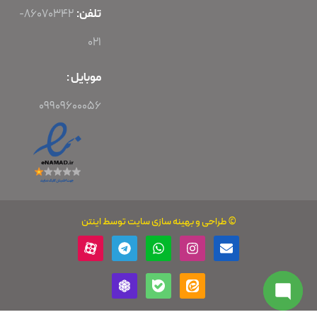
تلفن:
86070342-
021
موبایل :
09909600056
©
طراحی
و
بهینه سازی سایت
توسط اینتن