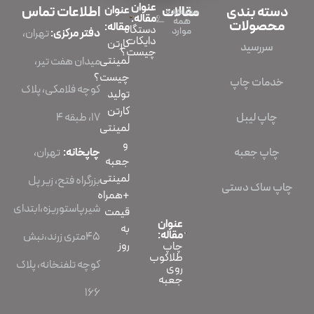
عنوان
دسته بندی
مقالات
عنوان
اطلاعات تماس
مشاهده
مقاله:
همه
محصولات
مقاله:
دستگاه
موارد
دفتر مرکزی:
تهران،
دایکات
کارتن
سررسید
چیست؟
لمینتی
میدان هفت تیر،
چیست؟
خدمات چاپ
کوچه فلامکی، پلاک
تولید
کارتن
چاپ لیبل
۱۷، طبقه ۴
لمینتی
و
چاپ جعبه
چاپخانه:
تهران،
جعبه
لمینتی
بزرگراه فتح، زیر پل
چاپ ساک دستی
+همراه
شیرپاستوریزه،ابتدای
قیمت
عنوان
به
مقاله:
45متری زرند،نبش
روز
چاپ
طلاکوب
کوچه تلفنخانه، پلاک
روی
جعبه
166