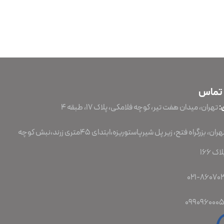
 تماس
:
تهران، میدان هفت تیر، کوچه فلامکی، پلاک ۱۷، طبقه ۴
تهران، بزرگراه فتح، زیر پل شیرپاستوریزه،ابتدای 45متری زرند،نبش کوچه
ک 166
099096000