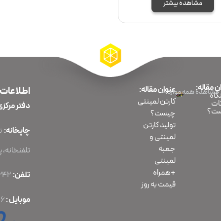
مشاهده بیشتر
ن مقاله:
عنوان مقاله:
اطلاعات
مشاهده همه موارد
اه
کارتن لمینتی
ات
دفتر مرکزی
ت؟
چیست؟
تولید کارتن
چاپخانه:
لمینتی و
جعبه
تلفنخانه، پلا
لمینتی
+همراه
تلفن:
86070342-021
قیمت به روز
موبایل :
56