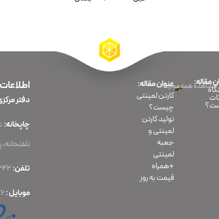
ن مقاله:
عنوان مقاله:
اطلاعات
مشاهده همه موارد
اه
کارتن لمینتی
ات
دفتر مرکزی
ت؟
چیست؟
تولید کارتن
چاپخانه:
لمینتی و
جعبه
تلفنخانه، پلا
لمینتی
+همراه
تلفن:
86070342-021
قیمت به روز
موبایل :
56