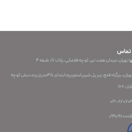
 تماس
:
تهران، میدان هفت تیر، کوچه فلامکی، پلاک ۱۷، طبقه ۴
تهران، بزرگراه فتح، زیر پل شیرپاستوریزه،ابتدای 45متری زرند،نبش کوچه
ک 166
099096000