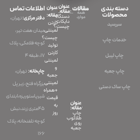
عنوان
دسته بندی
مقالات
عنوان
اطلاعات تماس
مشاهده
مقاله:
همه
محصولات
مقاله:
دستگاه
موارد
دفتر مرکزی:
تهران،
دایکات
کارتن
سررسید
چیست؟
لمینتی
میدان هفت تیر،
چیست؟
خدمات چاپ
کوچه فلامکی، پلاک
تولید
کارتن
چاپ لیبل
۱۷، طبقه ۴
لمینتی
و
چاپ جعبه
چاپخانه:
تهران،
جعبه
لمینتی
بزرگراه فتح، زیر پل
چاپ ساک دستی
+همراه
شیرپاستوریزه،ابتدای
قیمت
عنوان
به
مقاله:
45متری زرند،نبش
روز
چاپ
طلاکوب
کوچه تلفنخانه، پلاک
روی
جعبه
166