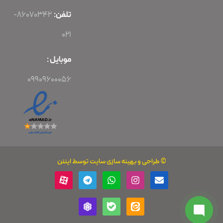
تلفن:
86070342-
021
موبایل :
09909600056
©
طراحی
و
بهینه سازی سایت
توسط اینتن