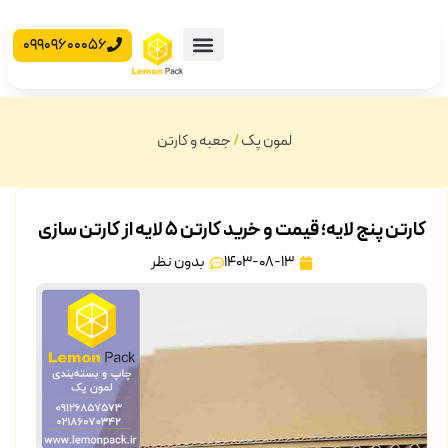
09909600056
محصولات آماده
جعبه مقوایی
لمون پک
/
جعبه و کارتن
کارتن پنج لایه؛ قیمت و خرید کارتن 5 لایه از کارتن سازی
1403-08-13
بدون نظر