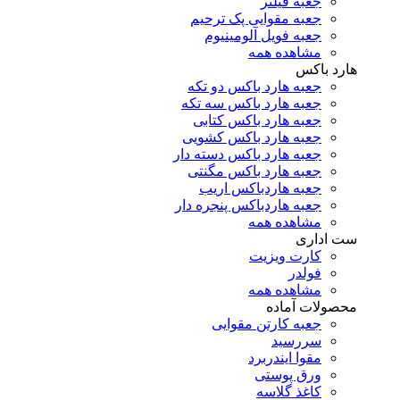
جعبه فیلتر
جعبه مقوایی پک ترحیم
جعبه فویل آلومینیوم
مشاهده همه
هارد باکس
جعبه هارد باکس دو تکه
جعبه هارد باکس سه تکه
جعبه هارد باکس کتابی
جعبه هارد باکس کشویی
جعبه هارد باکس دسته دار
جعبه هارد باکس مگنتی
جعبه هاردباکس اریب
جعبه هاردباکس پنجره دار
مشاهده همه
ست اداری
کارت ویزیت
فولدر
مشاهده همه
محصولات آماده
جعبه کارتن مقوایی
سررسید
مقوا ایندربرد
ورق پوستی
کاغذ گلاسه