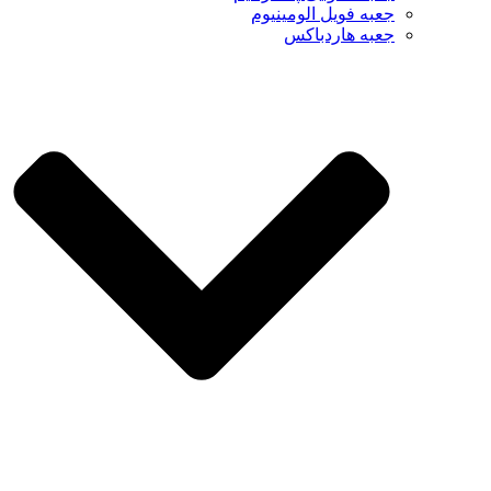
جعبه فویل الومینیوم
جعبه هاردباکس