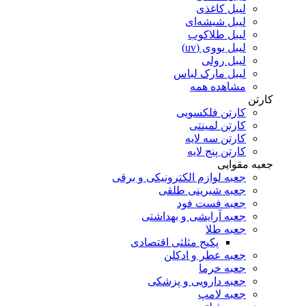
لیبل کاغذی
لیبل شیشه‌ای
لیبل طلاکوب
لیبل یووی (uv)
لیبل رولی
لیبل مارک لباس
مشاهده همه
کارتن
کارتن فلکسویی
کارتن لمینتی
کارتن سه لایه
کارتن پنج لایه
جعبه مقوایی
جعبه لوازم الکترونیکی و برقی
جعبه شیرینی طلقی
جعبه فست فود
جعبه آرایشی و بهداشتی
جعبه طلا
پکیج مثلثی اقتصادی
جعبه عطر و ادکلن
جعبه خرما
جعبه دارویی و پزشکی
جعبه لامپ