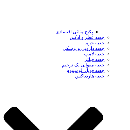
پکیج مثلثی اقتصادی
جعبه عطر و ادکلن
جعبه خرما
جعبه دارویی و پزشکی
جعبه لامپ
جعبه فیلتر
جعبه مقوایی پک ترحیم
جعبه فویل الومینیوم
جعبه هاردباکس