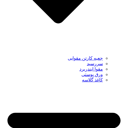
جعبه کارتن مقوایی
سررسید
مقوا ایندربرد
ورق پوستی
کاغذ گلاسه