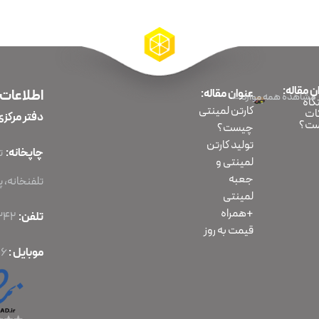
ن مقاله:
عنوان مقاله:
اطلاعات
مشاهده همه موارد
اه
کارتن لمینتی
ات
دفتر مرکزی
ت؟
چیست؟
تولید کارتن
چاپخانه:
لمینتی و
جعبه
تلفنخانه، پلا
لمینتی
+همراه
تلفن:
86070342-021
قیمت به روز
موبایل :
56