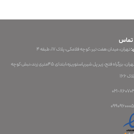
 تماس
:
تهران، میدان هفت تیر، کوچه فلامکی، پلاک ۱۷، طبقه ۴
تهران، بزرگراه فتح، زیر پل شیرپاستوریزه،ابتدای 45متری زرند،نبش کوچه
ک 166
099096000