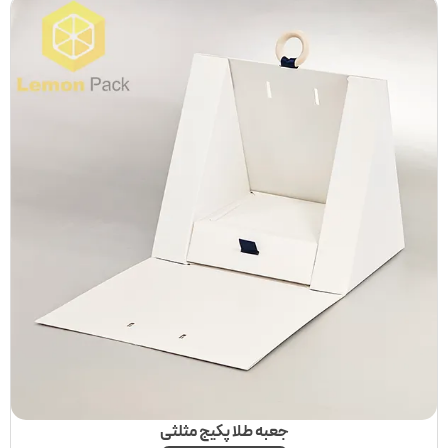
جعبه طلا پکیج مثلثی