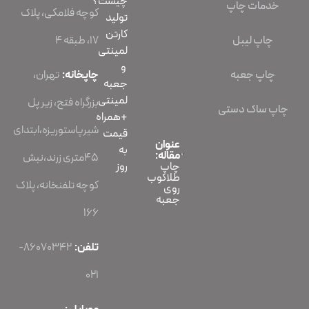
چیست؟
خدمات چاپ
کوچه فلامکی، پلاک
تولید
کارتن
چاپ لیبل
۱۷، طبقه ۴
لمینتی
و
چاپ جعبه
چاپخانه:
تهران،
جعبه
لمینتی
بزرگراه فتح، زیر پل
چاپ ساک دستی
+همراه
شیرپاستوریزه،ابتدای
قیمت
عنوان
به
مقاله:
45متری زرند،نبش
روز
چاپ
طلاکوب
کوچه تلفنخانه، پلاک
روی
جعبه
166
تلفن:
86070342-
021