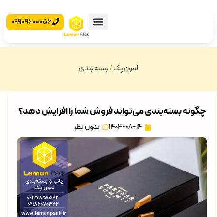
09909600056
محصولات آماده
جعبه مقوایی
لمون پک
/
بسته بندی
چگونه بسته‌بندی می‌تواند فروش شما را افزایش دهد؟
1404-08-14
بدون نظر