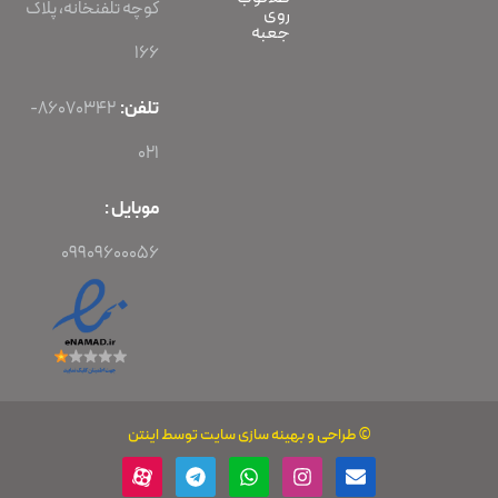
کوچه تلفنخانه، پلاک
روی
جعبه
166
تلفن:
86070342-
021
موبایل :
09909600056
©
طراحی
و
بهینه سازی سایت
توسط اینتن