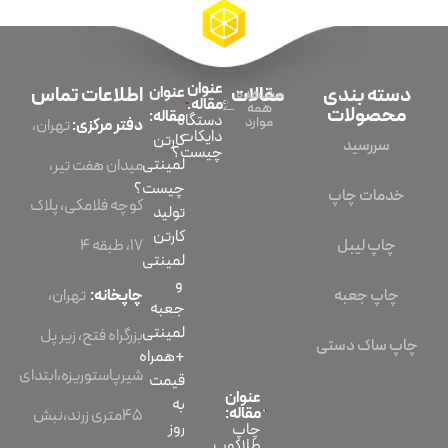
عنوان
دسته بندی
مقالات
عنوان
اطلاعات تماس
مشاهده
مقاله:
همه
محصولات
مقاله:
دستگاه
موارد
دفتر مرکزی:
تهران،
دایکات
کارتن
سررسید
چیست؟
لمینتی
میدان هفت تیر،
چیست؟
خدمات چاپ
کوچه فلامکی، پلاک
تولید
کارتن
چاپ لیبل
۱۷، طبقه ۴
لمینتی
و
چاپ جعبه
چاپخانه:
تهران،
جعبه
لمینتی
بزرگراه فتح، زیر پل
چاپ ساک دستی
+همراه
شیرپاستوریزه،ابتدای
قیمت
عنوان
به
مقاله:
45متری زرند،نبش
روز
چاپ
طلاکوب