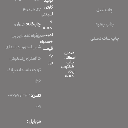
تولید
کارتن
چاپ لیبل
۱۷، طبقه ۴
لمینتی
و
چاپ جعبه
چاپخانه:
تهران،
جعبه
لمینتی
بزرگراه فتح، زیر پل
چاپ ساک دستی
+همراه
شیرپاستوریزه،ابتدای
قیمت
عنوان
به
مقاله:
45متری زرند،نبش
روز
چاپ
طلاکوب
کوچه تلفنخانه، پلاک
روی
جعبه
166
تلفن:
86070342-
021
موبایل :